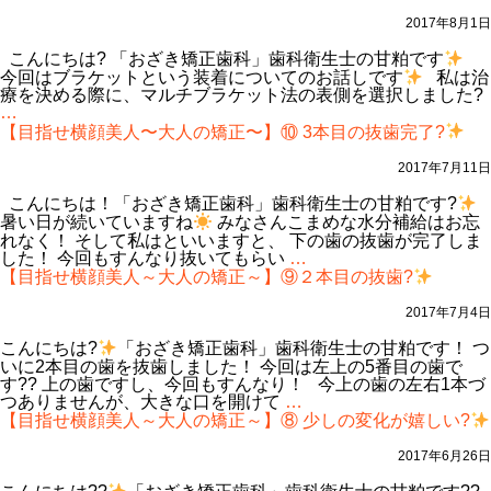
正〜】
せ
13.
横
2017年8月1日
大
顔
き
美
こんにちは? 「おざき矯正歯科」歯科衛生士の甘粕です
な
人〜
今回はブラケットという装着についてのお話しです
私は治
変
大
療を決める際に、マルチブラケット法の表側を選択しました?
化
人
【目
…
が
の
指
【目指せ横顔美人〜大人の矯正〜】⑩ 3本目の抜歯完了?
あ
矯
せ
り
正〜】
横
2017年7月11日
ま
12.
顔
し
4
美
こんにちは！「おざき矯正歯科」歯科衛生士の甘粕です?
た??
本
人〜
暑い日が続いていますね
みなさんこまめな水分補給はお忘
全
大
れなく！ そして私はといいますと、 下の歯の抜歯が完了しま
て
人
【目
した！ 今回もすんなり抜いてもらい
…
抜
の
指
【目指せ横顔美人～大人の矯正～】⑨２本目の抜歯?
歯
矯
せ
が
正〜】
横
2017年7月4日
完
11.
顔
了
ブ
美
こんにちは?
「おざき矯正歯科」歯科衛生士の甘粕です！ つ
し
ラ
人〜
いに2本目の歯を抜歯しました！ 今回は左上の5番目の歯で
ま
ケ
大
す?? 上の歯ですし、今回もすんなり！ 今上の歯の左右1本づ
し
ッ
人
【目
つありませんが、大きな口を開けて
…
た?
ト
の
指
【目指せ横顔美人～大人の矯正～】⑧ 少しの変化が嬉しい?
に
矯
せ
つ
正〜】
横
2017年6月26日
い
⑩
顔
て?
3
美