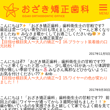
矯正日記
【目指せ横顔美人〜大人の矯正〜】17.下の歯にも装置が付き
togg
ました☆
navi
MENU
2017年12月16日
こんにちは?
「おざき矯正歯科」歯科衛生士の甘粕です?
最近は雲一つない青空の日も増えましたが、ぐーんと寒くなり
ましたね
みなさま暖かくしてお過ごしくださいね
さ
【目
て！！ついに下の歯にも矯正装置が
…
指
【目指せ横顔美人〜大人の矯正〜】16.ブラケット装着後の口
せ
元比較！
横
顔
2017年11月5日
美
人〜
こんにちは✌? 「おざき矯正歯科」歯科衛生士の甘粕です??
大
ぐっと寒くなったと思ったら、少し暖かい日があったり体調管
人
理が難しい季節ですね～
みなさん風邪などひかないように
の
【目
お気を付けください??
&nb
…
矯
指
【目指せ横顔美人〜大人の矯正〜】15.ワイヤーの色が変わり
正〜】
せ
ました！！
17.
横
下
顔
2017年9月30日
の
美
歯
人〜
こんにちは！「おざき矯正歯科」歯科衛生士の甘粕です?? 前
に
大
回上の歯にワイヤーが通ってから３週間が経ちました！！
も
人
歯が動いているのを実感できると嬉しくて家でもよく鏡を見て
装
の
【目
います(笑) ３週間前の写真と今回一
…