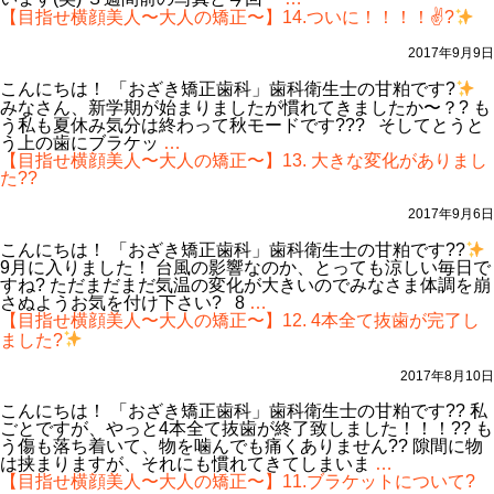
置
矯
指
【目指せ横顔美人〜大人の矯正〜】14.ついに！！！！✌?
が
正〜】
せ
付
16.
横
2017年9月9日
き
ブ
顔
ま
ラ
美
こんにちは！ 「おざき矯正歯科」歯科衛生士の甘粕です?
し
ケ
人〜
みなさん、新学期が始まりましたが慣れてきましたか〜？? も
た
ッ
大
う私も夏休み気分は終わって秋モードです??? そしてとうと
☆
ト
人
【目
う上の歯にブラケッ
…
装
の
指
【目指せ横顔美人〜大人の矯正〜】13. 大きな変化がありまし
着
矯
せ
た??
後
正〜】
横
の
15.
顔
2017年9月6日
口
ワ
美
元
イ
人〜
こんにちは！ 「おざき矯正歯科」歯科衛生士の甘粕です??
比
ヤ
大
9月に入りました！ 台風の影響なのか、とっても涼しい毎日で
較！
ー
人
すね? ただまだまだ気温の変化が大きいのでみなさま体調を崩
の
の
【目
さぬようお気を付け下さい? 8
…
色
矯
指
【目指せ横顔美人〜大人の矯正〜】12. 4本全て抜歯が完了し
が
正〜】
せ
ました?
変
14.
横
わ
つ
顔
2017年8月10日
り
い
美
ま
に！！！！
人〜
こんにちは！ 「おざき矯正歯科」歯科衛生士の甘粕です?? 私
し
✌?
大
ごとですが、やっと4本全て抜歯が終了致しました！！！?? も
た！！
人
う傷も落ち着いて、物を噛んでも痛くありません?? 隙間に物
の
【目
は挟まりますが、それにも慣れてきてしまいま
…
矯
指
【目指せ横顔美人〜大人の矯正〜】11.ブラケットについて?