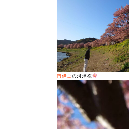
南伊豆
の河津桜