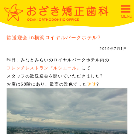
togg
navi
MENU
歓送迎会 in横浜ロイヤルパークホテル?
2019年7月1日
昨日、みなとみらいのロイヤルパークホテル内の
フレンチレストラン『ルシエール』
にて
スタッフの歓送迎会を開いていただきました?
お店は68階にあり、最高の景色でした
?