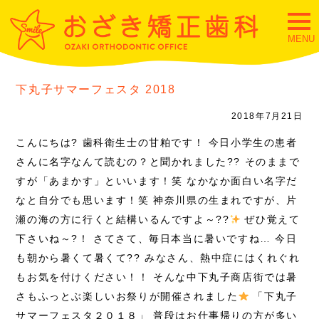
togg
navi
MENU
下丸子サマーフェスタ 2018
2018年7月21日
こんにちは? 歯科衛生士の甘粕です！ 今日小学生の患者
さんに名字なんて読むの？と聞かれました?? そのままで
すが「あまかす」といいます！笑 なかなか面白い名字だ
なと自分でも思います！笑 神奈川県の生まれですが、片
瀬の海の方に行くと結構いるんですよ～??
ぜひ覚えて
下さいね～?！ さてさて、毎日本当に暑いですね… 今日
も朝から暑くて暑くて?? みなさん、熱中症にはくれぐれ
もお気を付けください！！ そんな中下丸子商店街では暑
さもふっとぶ楽しいお祭りが開催されました
「下丸子
サマーフェスタ２０１８」
普段はお仕事帰りの方が多い