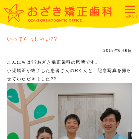
togg
navi
MENU
いってらっしゃい??
2019年6月6日
こんにちは??おざき矯正歯科の尾﨑です。
小児矯正が終了した患者さんのRくんと、記念写真を撮ら
せていただきました??