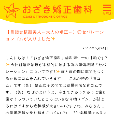
togg
navi
MENU
【目指せ横顔美人～大人の矯正～】②セパレーシ
ョンゴムが入りました
2017年5月24日
こんにちは！「おざき矯正歯科」歯科衛生士の甘粕です?
今回は矯正治療が本格的に始まる前の準備段階『セパ
レーション』についてです?
歯と歯の間に隙間をつく
るためにゴムを入れていきます！！これが噂の『青ゴ
ム』です（笑） 矯正女子の間では結構有名な青ゴムで
す。（笑） なぜかというと、今まできゅうきゅうに歯と
歯がくっついていたところにいきなり物（ゴム）が詰ま
るわけですから違和感が大きいのですよね。みなさんこ
の準備段階を乗り越えていくのです！?? 違和感はありま