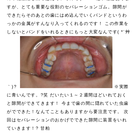
すが、とても重要な役割のセパレーションゴム。隙間が
できたらそのあとの歯にはめ込んでいくバンドというわ
っかの金属がすんなり入ってくれるのです！ この作業を
しないとバンドをいれるときにもっと大変なんです( *´艸
｀)?
※実際
に青いんです。?笑 だいたい１～２週間ほどいれておく
と隙間ができてきます！ 今まで歯の間に隠れていた虫歯
がでできた！なんてこともありますから要注意です。 次
回はセパレーションのおかげでできた隙間に装置をいれ
ていきます！? 甘粕